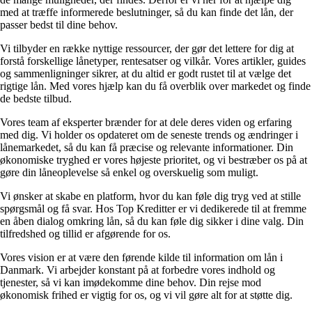
med at træffe informerede beslutninger, så du kan finde det lån, der
passer bedst til dine behov.
Vi tilbyder en række nyttige ressourcer, der gør det lettere for dig at
forstå forskellige lånetyper, rentesatser og vilkår. Vores artikler, guides
og sammenligninger sikrer, at du altid er godt rustet til at vælge det
rigtige lån. Med vores hjælp kan du få overblik over markedet og finde
de bedste tilbud.
Vores team af eksperter brænder for at dele deres viden og erfaring
med dig. Vi holder os opdateret om de seneste trends og ændringer i
lånemarkedet, så du kan få præcise og relevante informationer. Din
økonomiske tryghed er vores højeste prioritet, og vi bestræber os på at
gøre din låneoplevelse så enkel og overskuelig som muligt.
Vi ønsker at skabe en platform, hvor du kan føle dig tryg ved at stille
spørgsmål og få svar. Hos Top Kreditter er vi dedikerede til at fremme
en åben dialog omkring lån, så du kan føle dig sikker i dine valg. Din
tilfredshed og tillid er afgørende for os.
Vores vision er at være den førende kilde til information om lån i
Danmark. Vi arbejder konstant på at forbedre vores indhold og
tjenester, så vi kan imødekomme dine behov. Din rejse mod
økonomisk frihed er vigtig for os, og vi vil gøre alt for at støtte dig.