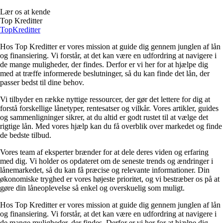
Lær os at kende
Top Kreditter
Top
Kreditter
Hos Top Kreditter er vores mission at guide dig gennem junglen af lån
og finansiering. Vi forstår, at det kan være en udfordring at navigere i
de mange muligheder, der findes. Derfor er vi her for at hjælpe dig
med at træffe informerede beslutninger, så du kan finde det lån, der
passer bedst til dine behov.
Vi tilbyder en række nyttige ressourcer, der gør det lettere for dig at
forstå forskellige lånetyper, rentesatser og vilkår. Vores artikler, guides
og sammenligninger sikrer, at du altid er godt rustet til at vælge det
rigtige lån. Med vores hjælp kan du få overblik over markedet og finde
de bedste tilbud.
Vores team af eksperter brænder for at dele deres viden og erfaring
med dig. Vi holder os opdateret om de seneste trends og ændringer i
lånemarkedet, så du kan få præcise og relevante informationer. Din
økonomiske tryghed er vores højeste prioritet, og vi bestræber os på at
gøre din låneoplevelse så enkel og overskuelig som muligt.
Hos Top Kreditter er vores mission at guide dig gennem junglen af lån
og finansiering. Vi forstår, at det kan være en udfordring at navigere i
de mange muligheder, der findes. Derfor er vi her for at hjælpe dig