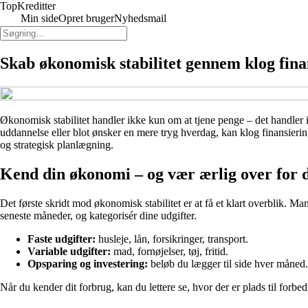
Top
Kreditter
Min side
Opret bruger
Nyhedsmail
Skab økonomisk stabilitet gennem klog fina
Økonomisk stabilitet handler ikke kun om at tjene penge – det handler i 
uddannelse eller blot ønsker en mere tryg hverdag, kan klog finansieri
og strategisk planlægning.
Kend din økonomi – og vær ærlig over for d
Det første skridt mod økonomisk stabilitet er at få et klart overblik.
seneste måneder, og kategorisér dine udgifter.
Faste udgifter:
husleje, lån, forsikringer, transport.
Variable udgifter:
mad, fornøjelser, tøj, fritid.
Opsparing og investering:
beløb du lægger til side hver måned.
Når du kender dit forbrug, kan du lettere se, hvor der er plads til forb