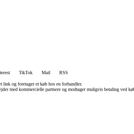
terest
TikTok
Mail
RSS
t link og foretager et køb hos en forhandler.
jder med kommercielle partnere og modtager muligvis betaling ved køb.