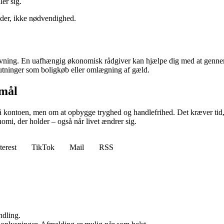
er sig.
heder, ikke nødvendighed.
ning. En uafhængig økonomisk rådgiver kan hjælpe dig med at gennemgå 
eslutninger som boligkøb eller omlægning af gæld.
 mål
å kontoen, men om at opbygge tryghed og handlefrihed. Det kræver tid, 
omi, der holder – også når livet ændrer sig.
terest
TikTok
Mail
RSS
ndling.