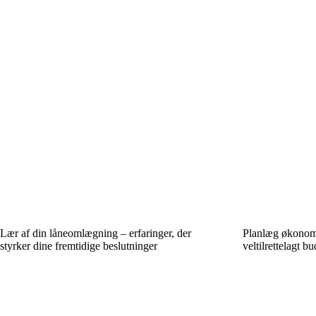
Lær af din låneomlægning – erfaringer, der
Planlæg økonom
styrker dine fremtidige beslutninger
veltilrettelagt b