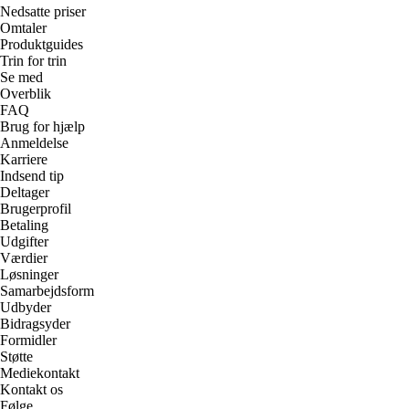
Nedsatte priser
Omtaler
Produktguides
Trin for trin
Se med
Overblik
FAQ
Brug for hjælp
Anmeldelse
Karriere
Indsend tip
Deltager
Brugerprofil
Betaling
Udgifter
Værdier
Løsninger
Samarbejdsform
Udbyder
Bidragsyder
Formidler
Støtte
Mediekontakt
Kontakt os
Følge