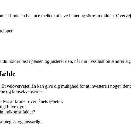
 at finde en balance mellem at leve i nuet og sikre fremtiden. Overvej a
ncippet:
t du holder fast i planen og justerer den, når din livssituation ændrer sig
 fælde
 velovervejet lån kan give dig mulighed for at investere i noget, der øg
rene og konsekvenserne.
dvis af kroner over lånets løbetid.
igt blive dyre.
din indkomst falder?
rategisk og ansvarligt.