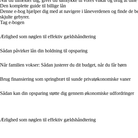
Når du tilmelder dig, giver du samtykke til vores vilkår og brug af din
Den komplette guide til billige lån
Denne e-bog hjælper dig med at navigere i låneverdenen og finde de bedst
skjulte gebyrer.
Tag e-bogen
Ærlighed som nøglen til effektiv gældshåndtering
Sådan påvirker lån din holdning til opsparing
Når familien vokser: Sådan justerer du dit budget, når du får børn
Brug finansiering som springbræt til sunde privatøkonomiske vaner
Sådan kan din opsparing støtte dig gennem økonomiske udfordringer
Ærlighed som nøglen til effektiv gældshåndtering