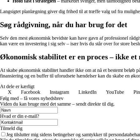
Hold fast i strategien
– markedet svinger, men tålmodighed betal
Langsigtet planlægning giver dig frihed til at træffe valg ud fra mulig
Søg rådgivning, når du har brug for det
Selv den mest økonomisk bevidste kan have gavn af professionel rådgiv
kan være en investering i sig selv – især hvis du står over for store b
Økonomisk stabilitet er en proces – ikke et
At skabe økonomisk stabilitet handler ikke om at nå et bestemt beløb p
finansiering og en buffer til uforudsete hændelser kan du skabe en økon
At dele er kærligt
X
Facebook
Instagram
LinkedIn
YouTube
Pin
Følg med – få vores nyhedsbrev
Viden du kan bruge med det samme – sendt direkte til dig.
Hvad er din e-mail?
Tilmeld dig
Jeg tilslutter mig sidens betingelser og samtykker til persondatabeha