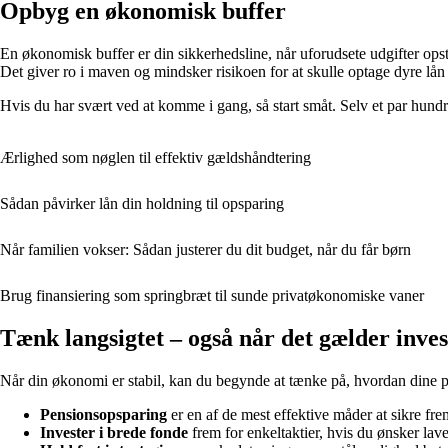
Opbyg en økonomisk buffer
En økonomisk buffer er din sikkerhedsline, når uforudsete udgifter opstå
Det giver ro i maven og mindsker risikoen for at skulle optage dyre lån i
Hvis du har svært ved at komme i gang, så start småt. Selv et par hund
Ærlighed som nøglen til effektiv gældshåndtering
Sådan påvirker lån din holdning til opsparing
Når familien vokser: Sådan justerer du dit budget, når du får børn
Brug finansiering som springbræt til sunde privatøkonomiske vaner
Tænk langsigtet – også når det gælder inves
Når din økonomi er stabil, kan du begynde at tænke på, hvordan dine pen
Pensionsopsparing
er en af de mest effektive måder at sikre fre
Invester i brede fonde
frem for enkeltaktier, hvis du ønsker lave