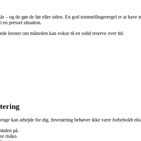
r – og de gør de før eller siden. En god tommelfingerregel er at have tre
 en presset situation.
rede kroner om måneden kan vokse til en solid reserve over tid.
tering
ge kan arbejde for dig. Investering behøver ikke være forbeholdt eksper
mtiden på.
re risiko.