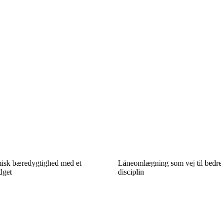
isk bæredygtighed med et
Låneomlægning som vej til bedr
udget
disciplin