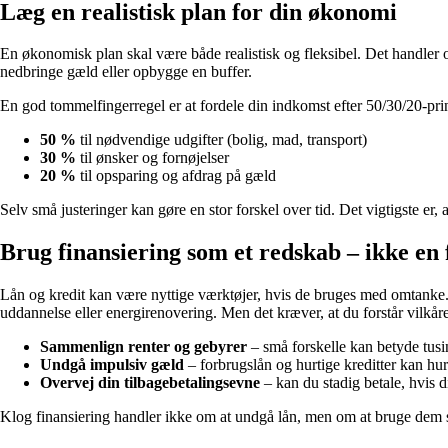
Læg en realistisk plan for din økonomi
En økonomisk plan skal være både realistisk og fleksibel. Det handler om
nedbringe gæld eller opbygge en buffer.
En god tommelfingerregel er at fordele din indkomst efter 50/30/20-pri
50 %
til nødvendige udgifter (bolig, mad, transport)
30 %
til ønsker og fornøjelser
20 %
til opsparing og afdrag på gæld
Selv små justeringer kan gøre en stor forskel over tid. Det vigtigste er, a
Brug finansiering som et redskab – ikke en
Lån og kredit kan være nyttige værktøjer, hvis de bruges med omtanke. Et
uddannelse eller energirenovering. Men det kræver, at du forstår vilkå
Sammenlign renter og gebyrer
– små forskelle kan betyde tusin
Undgå impulsiv gæld
– forbrugslån og hurtige kreditter kan hurt
Overvej din tilbagebetalingsevne
– kan du stadig betale, hvis 
Klog finansiering handler ikke om at undgå lån, men om at bruge dem st