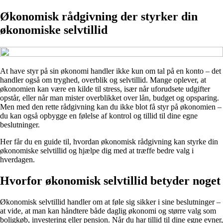
Økonomisk rådgivning der styrker din
økonomiske selvtillid
At have styr på sin økonomi handler ikke kun om tal på en konto – det
handler også om tryghed, overblik og selvtillid. Mange oplever, at
økonomien kan være en kilde til stress, især når uforudsete udgifter
opstår, eller når man mister overblikket over lån, budget og opsparing.
Men med den rette rådgivning kan du ikke blot få styr på økonomien –
du kan også opbygge en følelse af kontrol og tillid til dine egne
beslutninger.
Her får du en guide til, hvordan økonomisk rådgivning kan styrke din
økonomiske selvtillid og hjælpe dig med at træffe bedre valg i
hverdagen.
Hvorfor økonomisk selvtillid betyder noget
Økonomisk selvtillid handler om at føle sig sikker i sine beslutninger –
at vide, at man kan håndtere både daglig økonomi og større valg som
boligkøb, investering eller pension. Når du har tillid til dine egne evner,