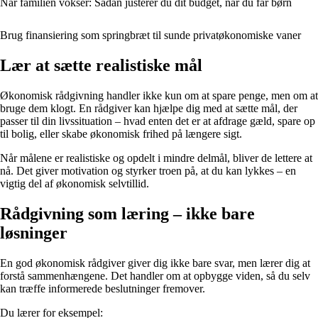
Når familien vokser: Sådan justerer du dit budget, når du får børn
Brug finansiering som springbræt til sunde privatøkonomiske vaner
Lær at sætte realistiske mål
Økonomisk rådgivning handler ikke kun om at spare penge, men om at
bruge dem klogt. En rådgiver kan hjælpe dig med at sætte mål, der
passer til din livssituation – hvad enten det er at afdrage gæld, spare op
til bolig, eller skabe økonomisk frihed på længere sigt.
Når målene er realistiske og opdelt i mindre delmål, bliver de lettere at
nå. Det giver motivation og styrker troen på, at du kan lykkes – en
vigtig del af økonomisk selvtillid.
Rådgivning som læring – ikke bare
løsninger
En god økonomisk rådgiver giver dig ikke bare svar, men lærer dig at
forstå sammenhængene. Det handler om at opbygge viden, så du selv
kan træffe informerede beslutninger fremover.
Du lærer for eksempel: