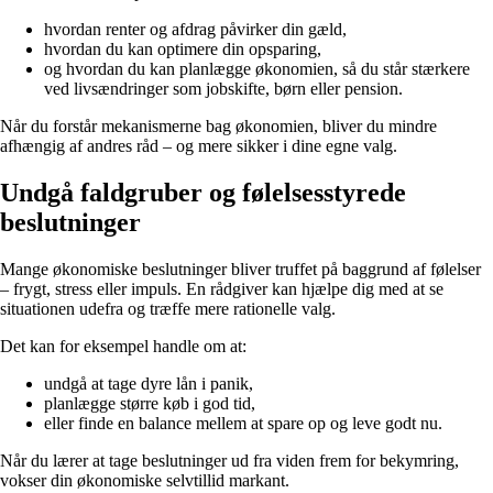
hvordan renter og afdrag påvirker din gæld,
hvordan du kan optimere din opsparing,
og hvordan du kan planlægge økonomien, så du står stærkere
ved livsændringer som jobskifte, børn eller pension.
Når du forstår mekanismerne bag økonomien, bliver du mindre
afhængig af andres råd – og mere sikker i dine egne valg.
Undgå faldgruber og følelsesstyrede
beslutninger
Mange økonomiske beslutninger bliver truffet på baggrund af følelser
– frygt, stress eller impuls. En rådgiver kan hjælpe dig med at se
situationen udefra og træffe mere rationelle valg.
Det kan for eksempel handle om at:
undgå at tage dyre lån i panik,
planlægge større køb i god tid,
eller finde en balance mellem at spare op og leve godt nu.
Når du lærer at tage beslutninger ud fra viden frem for bekymring,
vokser din økonomiske selvtillid markant.