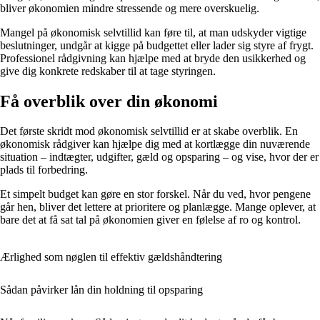
bliver økonomien mindre stressende og mere overskuelig.
Mangel på økonomisk selvtillid kan føre til, at man udskyder vigtige
beslutninger, undgår at kigge på budgettet eller lader sig styre af frygt.
Professionel rådgivning kan hjælpe med at bryde den usikkerhed og
give dig konkrete redskaber til at tage styringen.
Få overblik over din økonomi
Det første skridt mod økonomisk selvtillid er at skabe overblik. En
økonomisk rådgiver kan hjælpe dig med at kortlægge din nuværende
situation – indtægter, udgifter, gæld og opsparing – og vise, hvor der er
plads til forbedring.
Et simpelt budget kan gøre en stor forskel. Når du ved, hvor pengene
går hen, bliver det lettere at prioritere og planlægge. Mange oplever, at
bare det at få sat tal på økonomien giver en følelse af ro og kontrol.
Ærlighed som nøglen til effektiv gældshåndtering
Sådan påvirker lån din holdning til opsparing